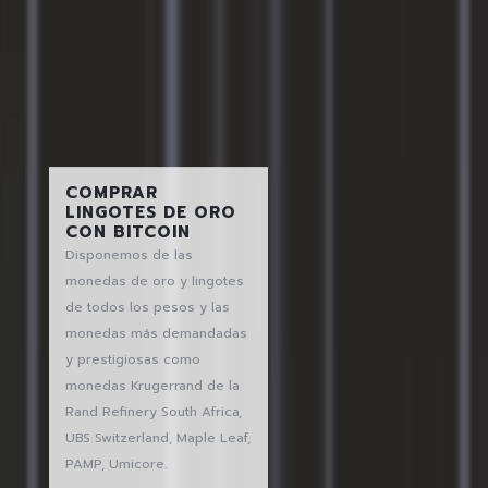
COMPRAR
LINGOTES DE ORO
CON BITCOIN
Disponemos de las
monedas de oro y lingotes
de todos los pesos y las
monedas más demandadas
y prestigiosas como
monedas Krugerrand de la
Rand Refinery South Africa,
UBS Switzerland, Maple Leaf,
PAMP, Umicore.