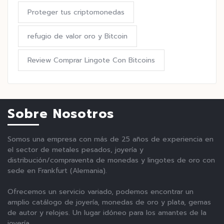
Proteger tus criptomonedas
refugio de valor oro y Bitcoin
Review Comprar Lingote Con Bitcoins
Sobre Nosotros
Somos una empresa con más de 25 años de experiencia en
el sector de metales pesados, joyería y
distribución/compraventa de monedas y lingotes de oro con
sede en Frankfurt (Alemania).
Ofrecemos un servicio variado, podemos encontrar un
amplio catálogo de joyería, monedas de oro y plata, gemas
de autor y relojes. Un lugar idóneo para los amantes de la
joyería.