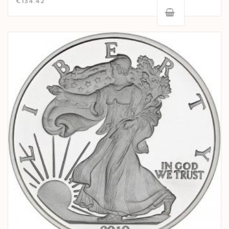
€
134.42
con
5.00
de 5