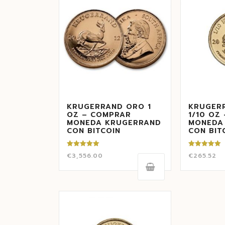
KRUGERRAND ORO 1
KRUGER
OZ – COMPRAR
1/10 OZ
MONEDA KRUGERRAND
MONEDA
CON BITCOIN
CON BIT
Valorado
Valorado
€
3,556.00
€
265.52
con
con
5.00
5.00
de 5
de 5