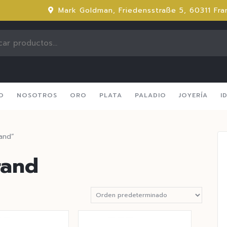
Mark Goldman, Friedensstraße 5, 60311 Fra
IO
NOSOTROS
ORO
PLATA
PALADIO
JOYERÍA
I
and”
rand