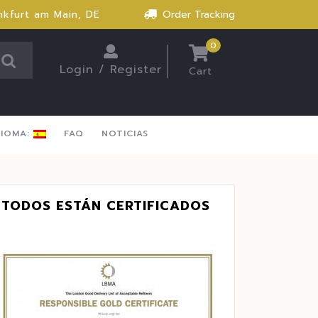
nkfurt am Main, DE
Order Tracking
0
Login / Register
Cart
DIOMA:
FAQ
NOTICIAS
TODOS ESTÁN CERTIFICADOS