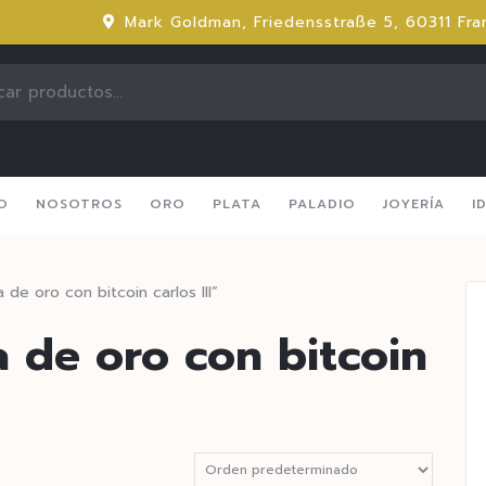
Mark Goldman, Friedensstraße 5, 60311 Fra
IO
NOSOTROS
ORO
PLATA
PALADIO
JOYERÍA
I
e oro con bitcoin carlos III”
de oro con bitcoin