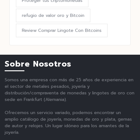
Proteger tus criptomonedas
refugio de valor oro y Bitcoin
Review Comprar Lingote Con Bitcoins
Sobre Nosotros
Somos una empresa con más de 25 años de experiencia en
el sector de metales pesados, joyería y
distribución/compraventa de monedas y lingotes de oro con
sede en Frankfurt (Alemania).
Ofrecemos un servicio variado, podemos encontrar un
amplio catálogo de joyería, monedas de oro y plata, gemas
de autor y relojes. Un lugar idóneo para los amantes de la
joyería.