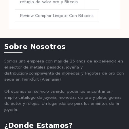
refugio de valor oro y Bitcoin
Review Comprar Lingote Con Bitcoins
Sobre Nosotros
Somos una empresa con más de 25 años de experiencia en
el sector de metales pesados, joyería y
distribución/compraventa de monedas y lingotes de oro con
sede en Frankfurt (Alemania).
Ofrecemos un servicio variado, podemos encontrar un
amplio catálogo de joyería, monedas de oro y plata, gemas
de autor y relojes. Un lugar idóneo para los amantes de la
joyería.
¿Donde Estamos?